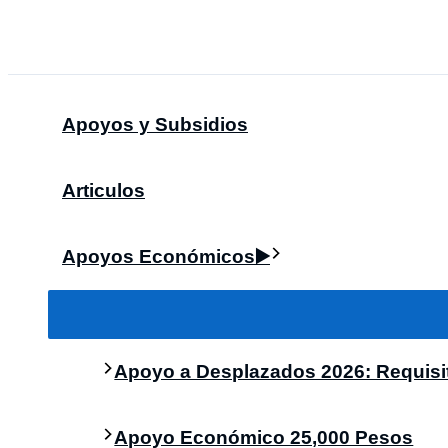
Skip
Search
to
content
Apoyos y Subsidios
Articulos
Apoyos Económicos▶️
Apoyo a Desplazados 2026: Requisit
Apoyo Económico 25,000 Pesos