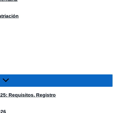
triación
5: Requisitos, Registro
026