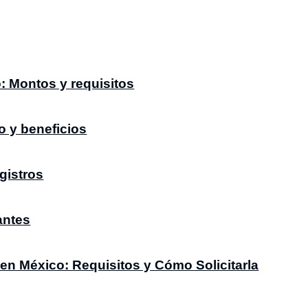
 Montos y requisitos
o y beneficios
gistros
antes
en México: Requisitos y Cómo Solicitarla