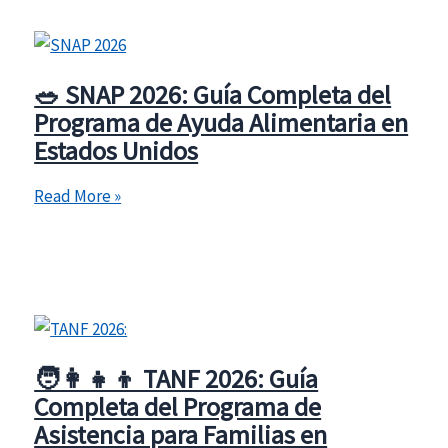
y
Cómo
Solicitar
🥗 SNAP 2026: Guía Completa del
el
Programa de Ayuda Alimentaria en
Apoyo
Estados Unidos
para
Mujeres,
🥗
Read More »
Bebés
SNAP
y
2026:
Niños
Guía
Completa
del
Programa
🧑‍👩‍👧‍👦 TANF 2026: Guía
de
Completa del Programa de
Ayuda
Asistencia para Familias en
Alimentaria