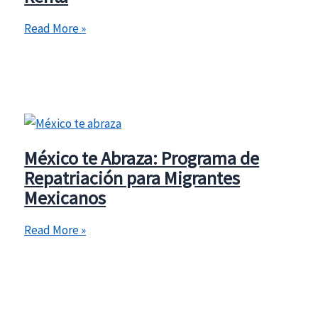
Emergency
Read More »
Rental
Assistance
2026:
Cómo
Solicitar
el
México te Abraza: Programa de
Apoyo
Repatriación para Migrantes
para
Mexicanos
Pagar
Renta
México
Read More »
te
Abraza:
Programa
de