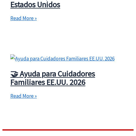
Estados Unidos
en
Estados
🧑‍👩‍👧‍👦
Read More »
Unidos
TANF
2026:
Guía
Completa
del
Programa
🤝 Ayuda para Cuidadores
de
Familiares EE.UU. 2026
Asistencia
para
🤝
Read More »
Familias
Ayuda
en
para
Estados
Cuidadores
Unidos
Familiares