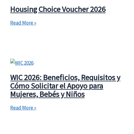
Repatriación
Housing Choice Voucher 2026
para
Migrantes
Housing
Read More »
Mexicanos
Choice
Voucher
2026
WIC 2026: Beneficios, Requisitos y
Cómo Solicitar el Apoyo para
Mujeres, Bebés y Niños
WIC
Read More »
2026:
Beneficios,
Requisitos